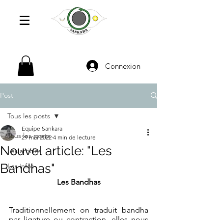
Connexion
Post
Tous les posts
Equipe Sankara
Tous les posts
29 mai 2022
4 min de lecture
Nouvel article: "Les
Les articles
Bandhas"
Les infos
Les Bandhas
Traditionnellement on traduit bandha 
par ligature ou contraction, elles nous 