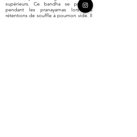
supérieurs. Ce bandha se pratique 
pendant les pranayamas lors des 
rétentions de souffle à poumon vide. Il 
peut être pratique uniquement pour 
ses effets sur la physiologie, le 
dynamisme et pour la préparation à la 
pratique du nauli kriya.
Moola bandha
C’est la rétraction du périnée (ou sangle 
pelvienne, ou diaphragme pelvien). 
Lorsque cette rétraction est exécutée 
correctement le plancher pelvien 
remonte, vous ne devez surtout pas 
pousser vers le bas. Au début de la 
pratique cette rétraction est faible avec 
l’entraînement elle deviendra très forte, 
elle doit être ressentie le plus possible 
vers l’intérieure du corps et pas 
simplement en surface.