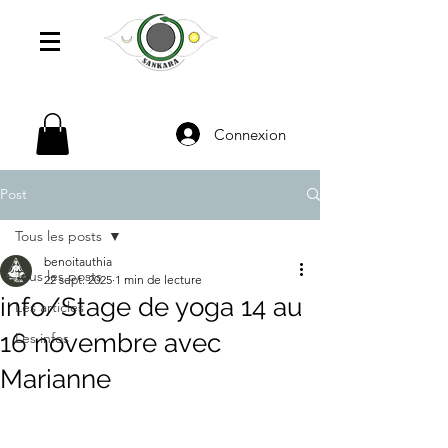
Connexion
Post
Tous les posts
benoitauthia
Tous les posts
22 sept. 2025
1 min de lecture
info/Stage de yoga 14 au
Les articles
16 novembre avec
Les infos
Marianne