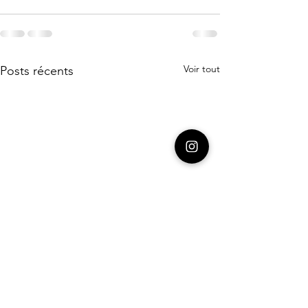
Voir tout
Posts récents
info // 2 cours en direct
info // ‼️cours 