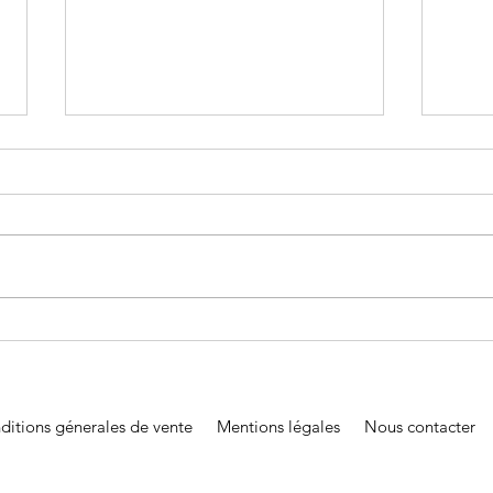
info // 2 cours en direct sur
info
instagram depuis le stage
juin 
de la Sicile
2 cours seront diffusés en direct
En ra
sur notre compte instagram
gymn
(@yoga_sankara) depuis le stage
le sa
de yoga de Jean Louis et Francis
malhe
Gianfermi ✅ Vendredi 10 juillet à
cours
11h45: Yoga Nidra ✅ Samedi 11
avec 
juillet à
Consu
ditions génerales de vente
Mentions légales
Nous contacter