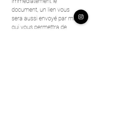
immédiatement le
document, un lien vous
sera aussi envoyé par mail
qui vous permettra de
télécharger le document
pendant 30 jours.
Format du document: Zip
(Sous Windows, visionnabe
avec le player VLC)
Bonne pratique
Mis en ligne le 10/09/24