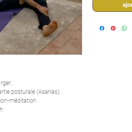
ajo
rger,
tie posturale (Asanas),
ion-méditation
2h