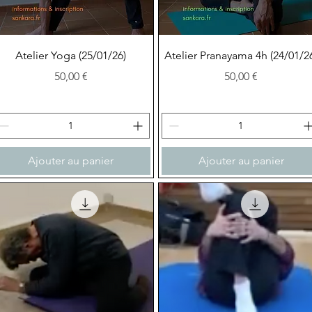
Aperçu rapide
Aperçu rapide
Atelier Yoga (25/01/26)
Atelier Pranayama 4h (24/01/2
Prix
Prix
50,00 €
50,00 €
Ajouter au panier
Ajouter au panier