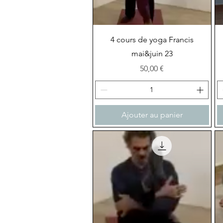
Aperçu rapide
4 cours de yoga Francis
mai&juin 23
Prix
50,00 €
Ajouter au panier