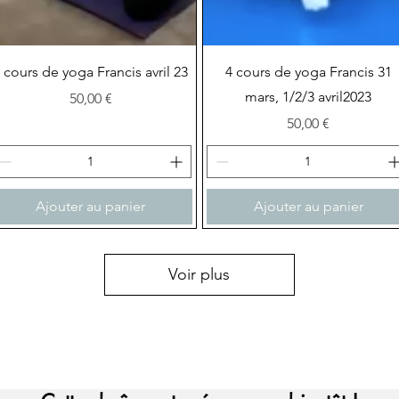
Aperçu rapide
Aperçu rapide
 cours de yoga Francis avril 23
4 cours de yoga Francis 31
mars, 1/2/3 avril2023
Prix
50,00 €
Prix
50,00 €
Ajouter au panier
Ajouter au panier
Voir plus