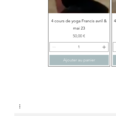
Aperçu rapide
4 cours de yoga Francis avril &
4
mai 23
Prix
50,00 €
Ajouter au panier