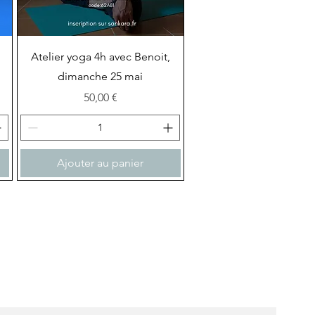
Aperçu rapide
Atelier yoga 4h avec Benoit,
dimanche 25 mai
Prix
50,00 €
Ajouter au panier