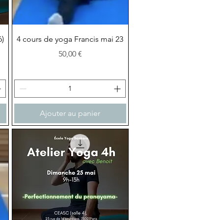
Aperçu rapide
6)
4 cours de yoga Francis mai 23
Prix
50,00 €
Ajouter au panier