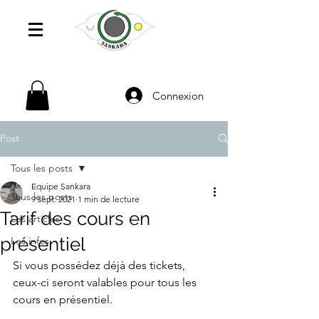
Connexion
Post
Tous les posts
Equipe Sankara
Tous les posts
9 sept. 2021
1 min de lecture
Tarif des cours en
Les articles
présentiel
Les infos
Si vous possédez déjà des tickets, 
ceux-ci seront valables pour tous les 
cours en présentiel.