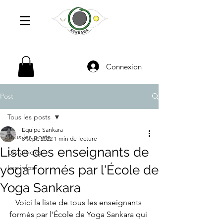
Connexion
Post
Tous les posts
Equipe Sankara
Tous les posts
8 sept. 2022
1 min de lecture
Liste des enseignants de
Les articles
yoga formés par l'École de
Les infos
Yoga Sankara
Voici la liste de tous les enseignants 
formés par l'École de Yoga Sankara qui 